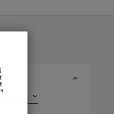
提
媒
授
經銷