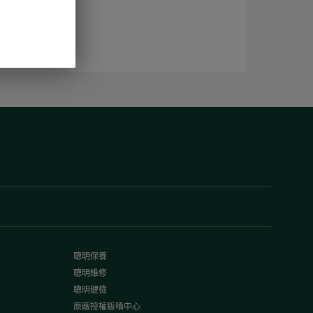
聰明保養
聰明維修
聰明健檢
原廠授權鈑噴中心