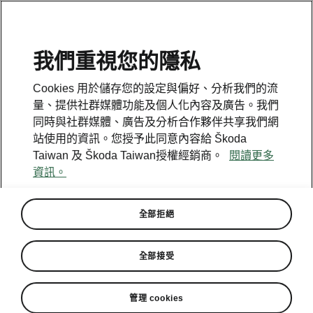
我們重視您的隱私
Cookies 用於儲存您的設定與偏好、分析我們的流
回到模型
量、提供社群媒體功能及個人化內容及廣告。我們
同時與社群媒體、廣告及分析合作夥伴共享我們網
Peaq - 說明書
站使用的資訊。您授予此同意內容給 Škoda
Taiwan 及 Škoda Taiwan授權經銷商。
閱讀更多
資訊。
搜尋參數
全部拒絕
To display the correct version of owner's
manual for your vehicle, we recommend
to use search function via the VIN code.
全部接受
生產期
管理 cookies
2026/8