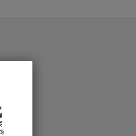
提
媒
授
經銷