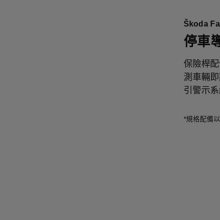
Škoda 
停車
保險桿配
測車輛即
引警示系
*規格配備