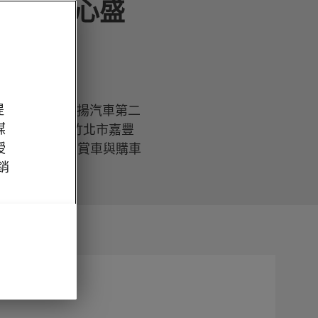
北展示中心盛
提
ODA新竹經銷商吉揚汽車第二
媒
心位於新竹縣竹北市嘉豐
授
民眾更加便利的賞車與購車
經銷