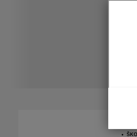
ŠK
ŠK