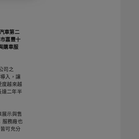
揚汽車第二
北市嘉豐十
與購車服
分公司之
車導入，讓
受度越來越
長達二年半
車展示與售
；服務廠也
，皆可充分