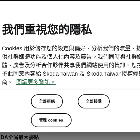
提升服務品質 ŠKODA 竹
大開幕
我們重視您的隱私
2019-10-29T03:04:09.579+00:00
Cookies 用於儲存您的設定與偏好、分析我們的流量、
台北/新竹 2019年10月24日─ 為擴大服務品質，ŠK
供社群媒體功能及個人化內容及廣告。我們同時與社群
間展示中心—竹北展示中心在日前盛大開幕。該展示中
體、廣告及分析合作夥伴共享我們網站使用的資訊。您
十一路一段3號，鄰近新竹高鐵站，將提供竹北地區的
予此同意內容給 Škoda Taiwan 及 Škoda Taiwan授權
服務。
商。
閱讀更多資訊。
全部拒絕
全部接受
管理 cookies
ODA新竹地區第二家展示中心
ODA全省最大據點