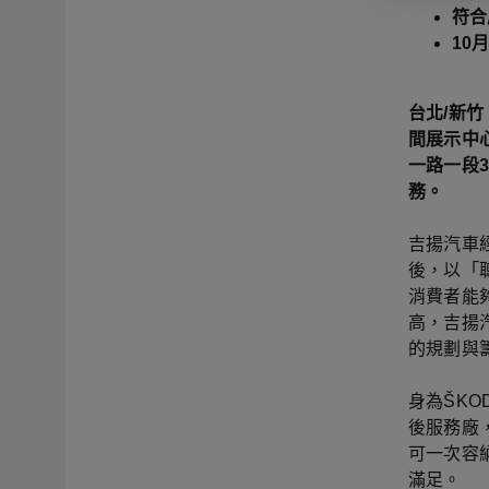
符合
10
台北/新竹
間展示中
一路一段
務。
吉揚汽車經
後，以「
消費者能
高，吉揚
的規劃與
身為ŠK
後服務廠
可一次容
滿足。