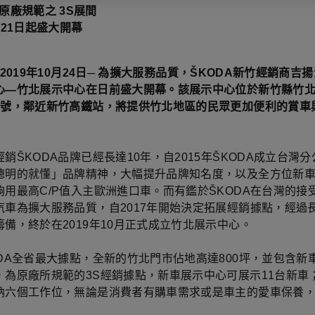
原廠規範之 3S展間
月21日起盛大開幕
 2019年10月24日─ 為擴大服務品質，ŠKODA新竹經銷商吉
心—竹北展示中心在日前盛大開幕。該展示中心位於新竹縣竹
3號，鄰近新竹高鐵站，將提供竹北地區的民眾更加便利的賞車
銷ŠKODA品牌已經長達10年，自2015年ŠKODA成立台灣
聰明的就懂」品牌精神，大幅提升品牌知名度，以及全方位新
夠用最高C/P值入主歐洲進口車。而有鑑於ŠKODA在台灣的接
汽車為擴大服務品質，自2017年開始決定拓展經銷據點，經過
籌備，終於在2019年10月正式成立竹北展示中心。
ODA全省最大據點，全新的竹北門市佔地高達800坪，並包含新
，為原廠所規範的3S經銷據點，新車展示中心可展示11台新車
納六個工作位，無論是消費者有購車需求或是車主的愛車保養