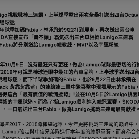
migo挑戰職棒三連霸，上半球季擊出兩次全壘打送出四台Octav
場球迷
年球季加碼Fabia，林承飛於9/22打到展車，再次送出兩台車
ODA直接宣布「轟不讓」霸氣送出三台車相挺Lamigo三連霸
Fabia將分別送給Lamigo總教練、MVP以及幸運粉絲
19年10月9日─沒有最狂只有更狂 ! 做為Lamigo球隊最密切的
在2019年可說是棒球迷眼中最狂的汽車品牌，上半球季送出四台Oc
場球迷，而下半球季加碼的Fabia，也於9月22日由林承飛在「ba
to back 背靠背靠背」的連線連三轟中驚喜擊中現場展示的Fabi
得這台「最有價值的歐洲掀背」!並在10月5日於Lamigo桃
獎的幸運球迷。而為了挺Lamigo順利進入總冠軍賽，ŠKOD
，一口氣送出三台Fabia，做為Lamigo挑戰三連霸最高獻禮
o在蟬連2017、2018職棒總冠軍，今年更將挑戰三連霸的巔峰中
，Lamigo確定與中信兄弟隊進行本年度的總冠軍賽，而身為合