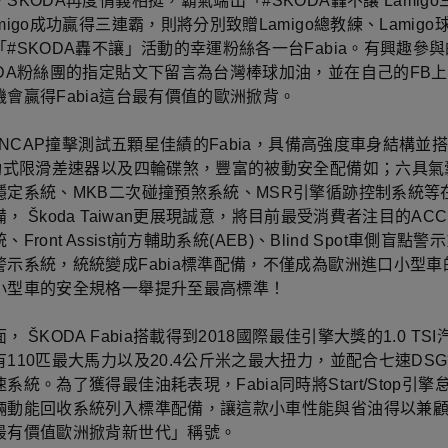
ŠKODA再度情義相挺，霸氣端出「#SKODA轟不讓 Lamig
migo成功贏得三連霸，則將分別致贈Lamigo總教練、Lamigo
#SKODA轟不讓」活動的幸運粉絲各一台Fabia。有興趣參
ODA粉絲團的指定貼文下留言為台灣棒球加油，並在自己的FB
會贏得Fabia這台最有價值的歐洲掀背。
o NCAP撞擊測試五顆星佳績的Fabia，具備高強度車身結構並
主動式限滑差速器以及四輪碟煞，豐富的被動安全配備如；六具氣
穩定系統、MKB二次碰撞預煞系統、MSR引擎循跡控制系統等
， Škoda Taiwan更展現誠意，將目前最受消費者注目的AC
Front Assist前方輔助系統(AEB)、Blind Spot車側盲點
警示系統，統統變成Fabia標準配備，不僅成為歐洲進口小型車
小型車的安全規格一舉提升至最高標準！
， ŠKODA Fabia搭載得到2018國際最佳引擎大獎的1.0 TS
110匹最大馬力以及20.4公斤米之最大扭力，並配合七速DS
系統。為了獲得最佳油耗表現，Fabia同時將Start/Stop引
輛動能回收系統列入標準配備，讓這款小車性能與省油得以兼
最有價值歐洲掀背新世代」稱號。