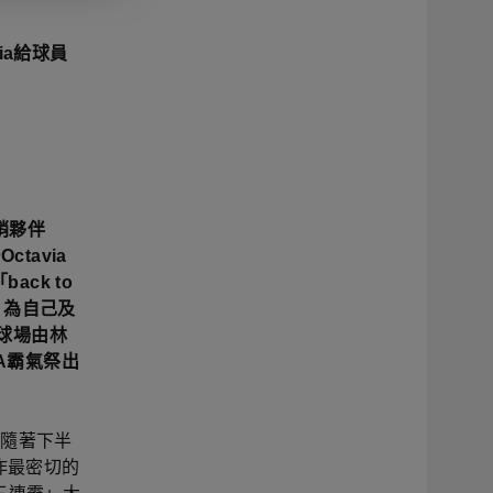
ia給球員
行銷夥伴
tavia
ck to
a，為自己及
園球場由林
A霸氣祭出
。
，隨著下半
作最密切的