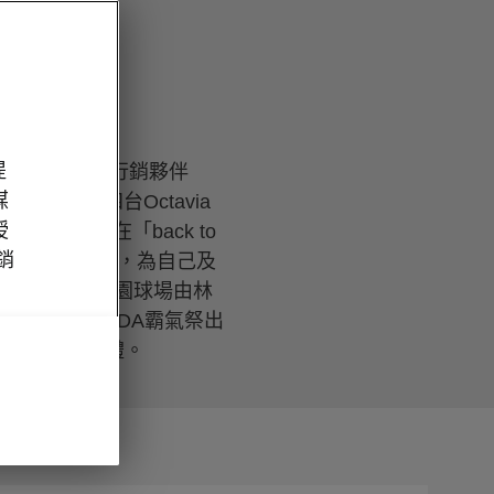
」 相挺
提
go球隊最密切的行銷夥伴
媒
球季送出四台Octavia
授
日由林承飛在「back to
經銷
場展示的Fabia，為自己及
於Lamigo桃園球場由林
冠軍賽，ŠKODA霸氣祭出
戰三連霸最高獻禮。