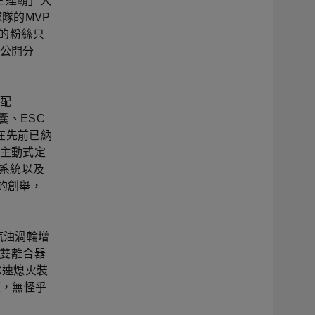
o三連霸」大
球隊的MVP
與的粉絲只
上公開分
搭配
囊、ESC
在先前已納
C主動式定
警示系統以及
的創舉，
I汽油渦輪增
G雙離合器
擎怠速熄火裝
顧，無怪乎