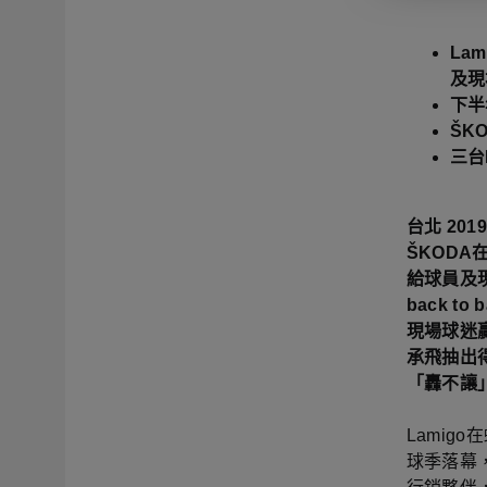
La
及現
下半
ŠK
三台
台北 20
ŠKODA
給球員及現
back 
現場球迷贏
承飛抽出得
「轟不讓」
Lamig
球季落幕