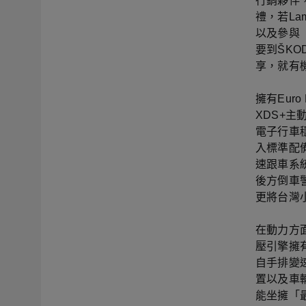
行銷夥伴，
禮，若La
以及參與「
要到ŠK
享，就有機
擁有Eur
XDS+
電子行車
入標準配備
速跟車系統、
後方倒車
更將台灣
在動力方面
壓引擎擁有
自手排變速
置以及車
能坐擁「