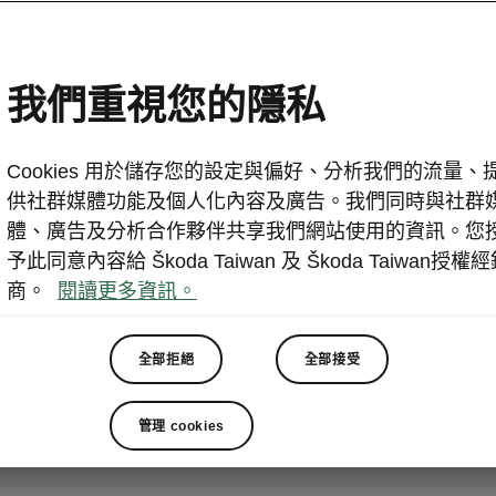
ŠKODA 霸氣端出「轟不讓
Lamigo三連霸
我們重視您的隱私
2019-10-09T07:03:24.287+00:00
Cookies 用於儲存您的設定與偏好、分析我們的流量、
台北 2019年10月9日─沒有最狂只有更狂 ! 做為Lami
供社群媒體功能及個人化內容及廣告。我們同時與社群
ŠKODA在2019年可說是棒球迷眼中最狂的汽車品牌，上半
體、廣告及分析合作夥伴共享我們網站使用的資訊。您
給球員及現場球迷，而下半球季加碼的Fabia，也於9月22
予此同意內容給 Škoda Taiwan 及 Škoda Taiwan授權
back to back 背靠背靠背」的連線連三轟中驚喜擊中現
商。
閱讀更多資訊。
現場球迷贏得這台「最有價值的歐洲掀背」!並在10月5日
承飛抽出得獎的幸運球迷。而為了挺Lamigo順利進入總
「轟不讓」，一口氣送出三台Fabia，做為Lamigo挑
全部拒絕
全部接受
管理 cookies