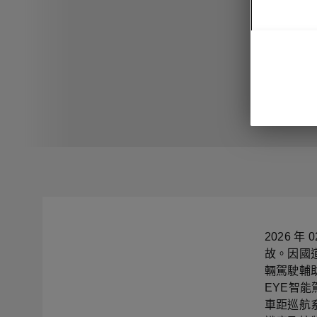
2026 年
故。因國
輛駕駛輔
EYE智能駕
車距巡航