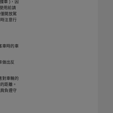
車 )，因
 使用前請
前僅開放駕
隨時注意行
塞車時的車
車做出反
應對車輛的
輛的距離。
須肩負遵守