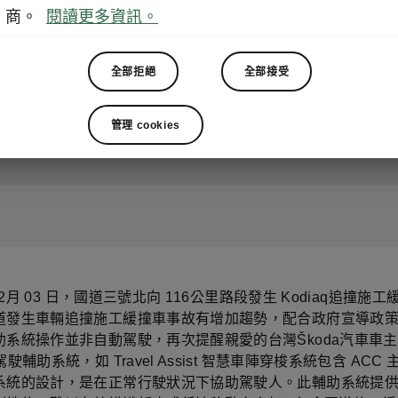
國道緩撞車事故案件宣導 
商。
閱讀更多資訊。
系統使用注意事項
全部拒絕
全部接受
2026-04-07T23:55:30.877+00:00
管理 cookies
 02月 03 日，國道三號北向 116公里路段發生 Kodiaq追撞施
道發生車輛追撞施工緩撞車事故有增加趨勢，配合政府宣導政
助系統操作並非自動駕駛，再次提醒親愛的台灣Škoda汽車車
駛輔助系統，如 Travel Assist 智慧車陣穿梭系統包含 ACC
系統的設計，是在正常行駛狀況下協助駕駛人。此輔助系統提