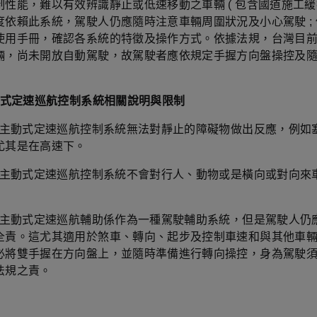
制性能，難以有效辨識靜止或低速移動之車輛 ( 包含國道施工緩撞
度依賴此系統，駕駛人仍應隨時注意車輛周圍狀況及小心駕駛 ;
使用手冊，確認各系統的特徵及操作方式。依據法規，台灣目
輛，尚未開放自動駕駛，故駕駛者應依規定手握方向盤操控及
主動式定速巡航控制系統相關說明與限制
C 主動式定速巡航控制系統無法對靜止的障礙物做出反應，例如
尤其是在高速下。
C 主動式定速巡航控制系統不會對行人、動物或是橫向或對向來
C 主動式定速巡航輔助係作為一種駕駛輔助系統，但是駕駛人仍
全責。這尤其適用於煞車、轉向、起步及控制車速和與其他車
必將雙手握在方向盤上，並隨時準備進行轉向操控，身為駕駛
法規之責。