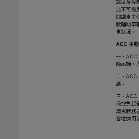
識度及控
此不可過
閱讀車主
駛輔助車
車狀況。
ACC 
一、AC
陣尾端，
二、AC
應。
三、AC
操控負起
請駕駛務
當地適用