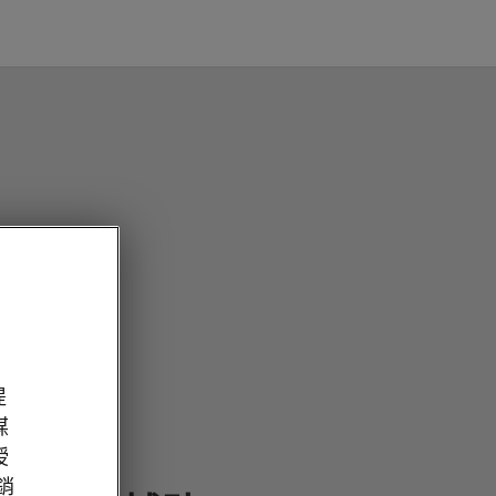
提
媒
授
經銷