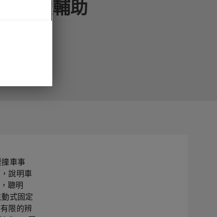
智能駕駛輔助
工緩撞車事
策，說明車
主，聰明
 主動式固定
供有限的辨