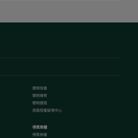
聰明保養
聰明維修
聰明健檢
原廠授權鈑噴中心
得獎榮耀
得獎榮耀