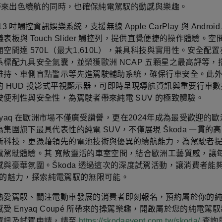
秒，帶來出色續航的同時，也確保純電駕馭的動感與樂趣。
3 吋觸控資訊娛樂系統，支援無線 Apple CarPlay 與 Android 
表板與 Touch Slider 觸控列，提供直覺便捷的操作體驗。
空間達 570L（最大1,610L），兼具科技與實用性。安全配
系標配九具安全氣囊，並榮獲歐洲 NCAP 五顆星之最高評等，
維持、車側盲點警示等先進駕駛輔助系統，確保行車安全。此
的 HUD 投影式平視顯示器，可即時呈現導航資訊與重要行車
駛便利性與安全性，為駕駛者帶來純電 SUV 的極致體驗。
 Enyaq 在歐洲市場不僅廣受讚譽，更在2024年成為最受歡迎的
集團旗下最具代表性的純電 SUV，不僅展現 Škoda 一貫的
新科技，更憑藉領先的電池技術與優異的續航能力，為駕駛者
電駕駛體驗。其 寬敞靈活的車室空間，結合歐洲工藝質感，讓
感與豪華氛圍。Škoda 透過這次的深度試駕活動，讓消費者能
aq 的魅力，探索純電駕馭的無限可能。
熱愛駕馭、關注電動車發展的消費者即刻報名，預約屬於你的
受 Enyaq Coupé 所帶來的操駕樂趣，開啟屬於您的純電駕
資訊及試駕申請，請至
https://skodaevent.com.tw/skoda/
查詢