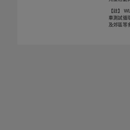
【註】 WLT
車測試循
及郊區等