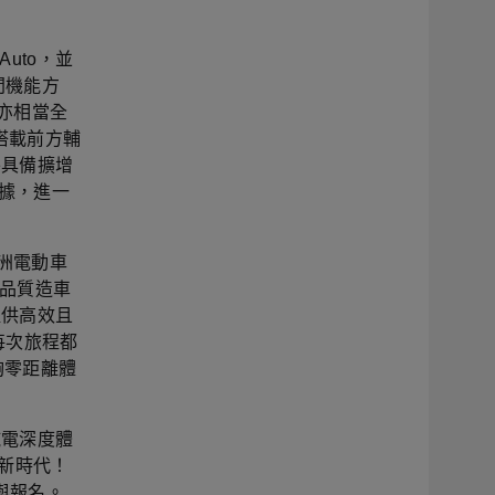
Auto，並
空間機能方
置亦相當全
搭載前方輔
外具備擴增
數據，進一
歐洲電動車
高品質造車
提供高效且
每次旅程都
夠零距離體
純電深度體
馭新時代！
與報名。