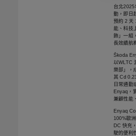
台北2025
動，即日起
預約 2 
能、科技上
飾」一組，更
長效續航
Škoda
以WLTC
樂部」，
其 Cd 
日常通勤或
Enya
兼顧性能
Enyaq 
100%歐
DC 快充
駛的便利性