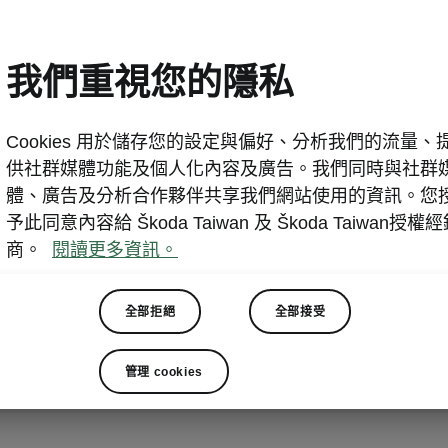
Škoda Enyaq 純電魅力
日起正式開跑！
我們重視您的隱私
2025-03-06T21:30:00+00:00
Cookies 用於儲存您的設定與偏好、分析我們的流量、
台北2025年3月6日 – Škoda 宣布推出 「Enyaq Co
供社群媒體功能及個人化內容及廣告。我們同時與社群
活動，即日起至 2025 年 6 月 15 日，凡對電動車
體、廣告及分析合作夥伴共享我們網站使用的資訊。您
站預約 2 天 1 夜不限里程隨心暢遊的免費試駕，親身感受 E
予此同意內容給 Škoda Taiwan 及 Škoda Taiwan授權
性能、科技上的非凡表現。完成試駕即可獲得 Škoda 精
商。
閱讀更多資訊。
飾」一組，更有機會贏得Garmin Fēnix 8, Solar 極限
長效續航概念延伸至日常生活。
全部拒絕
全部接受
管理 cookies