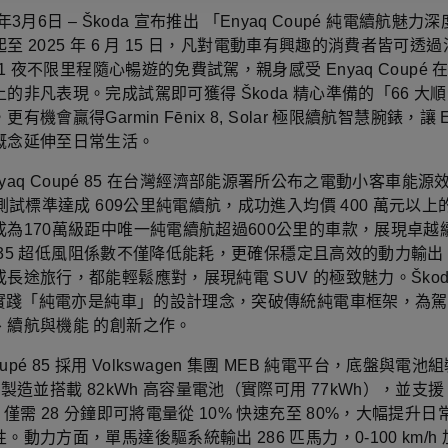
年3月6日 – Škoda 宣布推出 「Enyaq Coupé 純電續航魅
至 2025 年 6 月 15 日，凡對電動車有興趣的消費者皆可透
天 1 夜不限里程隨心暢遊的免費試駕，親身感受 Enyaq Coupé
的非凡表現。完成試駕即可獲得 Škoda 精心準備的「66 大
有機會贏得Garmin Fēnix 8, Solar 極限續航智慧腕錶，讓 E
概念延伸至日常生活。
 Enyaq Coupé 85 在台灣經濟部能源署所公布之電動小客車能
 測試標準達成 609公里純電續航，成功進入均價 400 萬元以上的
成為170萬級距中唯一純電續航超過600公里的車款，展現卓越
0.235 超低風阻係數不僅降低能耗，更確保穩定且高效的動力輸
長途旅行，都能輕鬆應對，展現純電 SUV 的極致魅力。Škod
q，實踐「純電亦是純車」的設計理念，突破傳統純電車框架，為
、續航與機能 的創新之作。
Coupé 85 採用 Volkswagen 集團 MEB 純電平台，底盤與電
洲製造並搭載 82kWh 高容量電池（實際可用 77kWh），並支援 
，僅需 28 分鐘即可將電量從 10% 快速充至 80%，大幅提升
。動力方面，單馬達後驅系統輸出 286 匹馬力，0-100 km/h