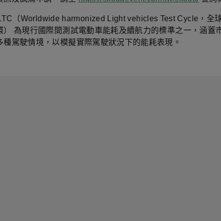
C（Worldwide harmonized Light vehicles Test Cycl
環） 為現行國際間測試電動車能耗及續航力的標準之一，涵蓋
多種駕駛情境，以模擬實際駕駛狀況下的能耗表現。