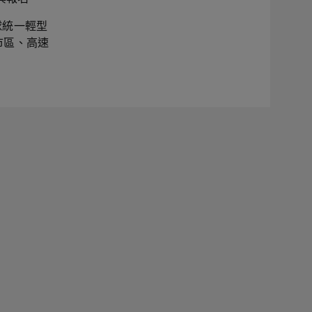
e，全球統一輕型
市區、高速