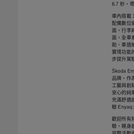
6.7 
車內搭載 1
配備數位儀
面，行李廂
面，全車
助、車道
實境功能
步提升駕
Škoda
品牌，作為
工藝與創
安心的純
充滿舒適
驗 Eny
歡迎所有
驗，親身感
完整活動