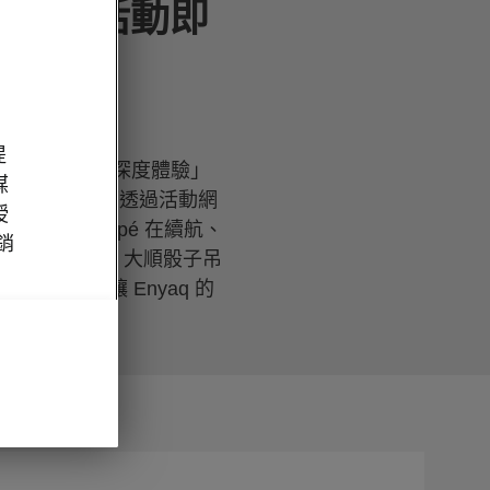
深度試駕活動即
提
upé 純電續航魅力深度體驗」
媒
有興趣的消費者皆可透過活動網
授
nyaq Coupé 在續航、
經銷
心準備的「66 大順骰子吊
續航智慧腕錶，讓 Enyaq 的