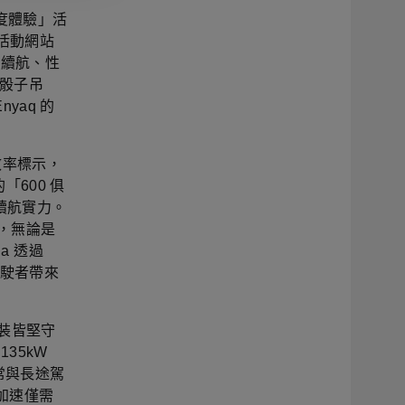
力深度體驗」活
過活動網站
 在續航、性
順骰子吊
nyaq 的
源效率標示，
「600 俱
續航實力。
出，無論是
a 透過
駕駛者帶來
池組裝皆堅守
135kW
日常與長途駕
 加速僅需